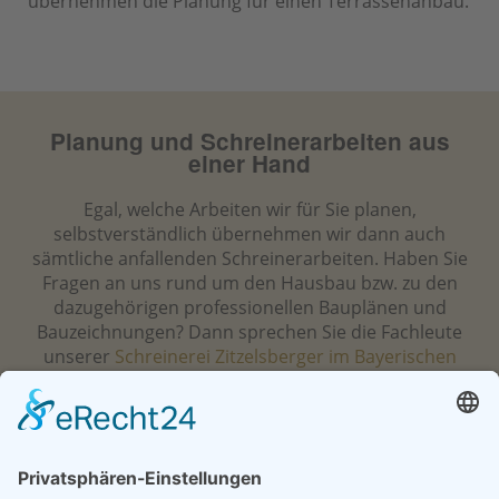
übernehmen die Planung für einen Terrassenanbau.
Planung und Schreinerarbeiten aus
einer Hand
Egal, welche Arbeiten wir für Sie planen,
selbstverständlich übernehmen wir dann auch
sämtliche anfallenden Schreinerarbeiten. Haben Sie
Fragen an uns rund um den Hausbau bzw. zu den
dazugehörigen professionellen Bauplänen und
Bauzeichnungen? Dann sprechen Sie die Fachleute
unserer
Schreinerei Zitzelsberger im Bayerischen
Wald
doch einfach einmal an!